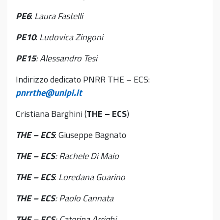
PE6
:
Laura Fastelli
PE10
:
Ludovica Zingoni
PE15
: Alessandro Tesi
Indirizzo dedicato PNRR THE – ECS:
pnrrthe@unipi.it
Cristiana Barghini (
THE – ECS
)
THE – ECS
: Giuseppe Bagnato
THE
– ECS
: Rachele Di Maio
THE
– ECS
:
Loredana Guarino
THE
– ECS
: Paolo Cannata
THE
– ECS
: Caterina Arrighi