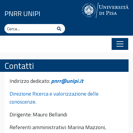
Vai al contenuto
PNRR UNIPI
Cerca
Cerca
Contatti
Indirizzo dedicato:
pnrr@unipi.it
Direzione Ricerca e valorizzazione delle
conoscenze.
Dirigente: Mauro Bellandi
Referenti amministrativi: Marina Mazzoni,